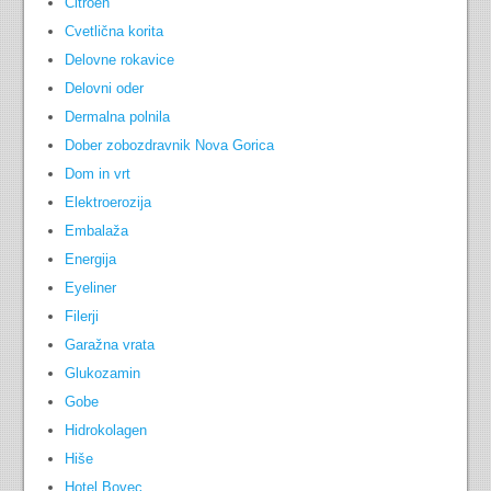
Citroen
Cvetlična korita
Delovne rokavice
Delovni oder
Dermalna polnila
Dober zobozdravnik Nova Gorica
Dom in vrt
Elektroerozija
Embalaža
Energija
Eyeliner
Filerji
Garažna vrata
Glukozamin
Gobe
Hidrokolagen
Hiše
Hotel Bovec