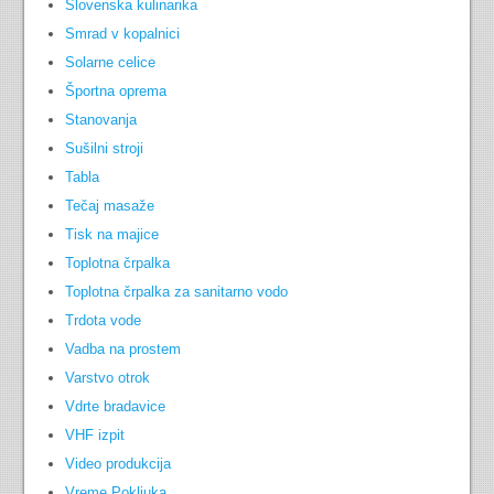
Slovenska kulinarika
Smrad v kopalnici
Solarne celice
Športna oprema
Stanovanja
Sušilni stroji
Tabla
Tečaj masaže
Tisk na majice
Toplotna črpalka
Toplotna črpalka za sanitarno vodo
Trdota vode
Vadba na prostem
Varstvo otrok
Vdrte bradavice
VHF izpit
Video produkcija
Vreme Pokljuka