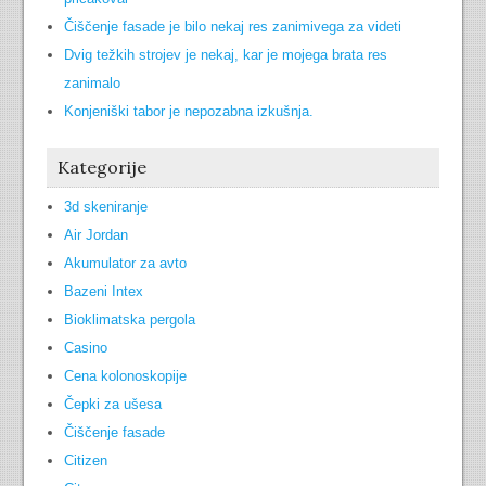
Čiščenje fasade je bilo nekaj res zanimivega za videti
Dvig težkih strojev je nekaj, kar je mojega brata res
zanimalo
Konjeniški tabor je nepozabna izkušnja.
Kategorije
3d skeniranje
Air Jordan
Akumulator za avto
Bazeni Intex
Bioklimatska pergola
Casino
Cena kolonoskopije
Čepki za ušesa
Čiščenje fasade
Citizen