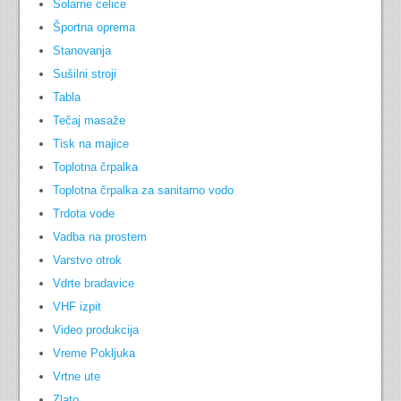
Solarne celice
Športna oprema
Stanovanja
Sušilni stroji
Tabla
Tečaj masaže
Tisk na majice
Toplotna črpalka
Toplotna črpalka za sanitarno vodo
Trdota vode
Vadba na prostem
Varstvo otrok
Vdrte bradavice
VHF izpit
Video produkcija
Vreme Pokljuka
Vrtne ute
Zlato