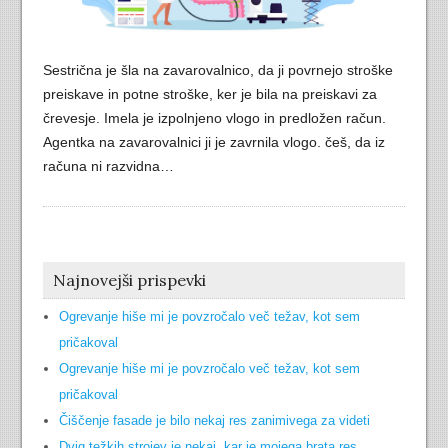
Sestrična je šla na zavarovalnico, da ji povrnejo stroške
preiskave in potne stroške, ker je bila na preiskavi za
črevesje. Imela je izpolnjeno vlogo in predložen račun.
Agentka na zavarovalnici ji je zavrnila vlogo. češ, da iz
računa ni razvidna…
Najnovejši prispevki
Ogrevanje hiše mi je povzročalo več težav, kot sem
pričakoval
Ogrevanje hiše mi je povzročalo več težav, kot sem
pričakoval
Čiščenje fasade je bilo nekaj res zanimivega za videti
Dvig težkih strojev je nekaj, kar je mojega brata res