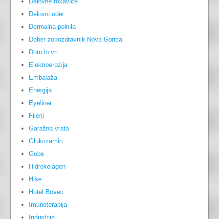
Delovne rokavice
Delovni oder
Dermalna polnila
Dober zobozdravnik Nova Gorica
Dom in vrt
Elektroerozija
Embalaža
Energija
Eyeliner
Filerji
Garažna vrata
Glukozamin
Gobe
Hidrokolagen
Hiše
Hotel Bovec
Imunoterapija
Industrija