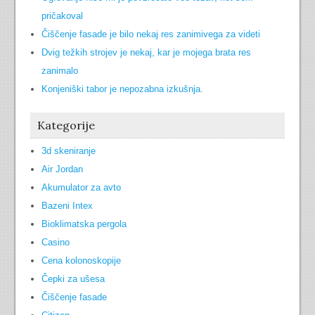
pričakoval
Čiščenje fasade je bilo nekaj res zanimivega za videti
Dvig težkih strojev je nekaj, kar je mojega brata res
zanimalo
Konjeniški tabor je nepozabna izkušnja.
Kategorije
3d skeniranje
Air Jordan
Akumulator za avto
Bazeni Intex
Bioklimatska pergola
Casino
Cena kolonoskopije
Čepki za ušesa
Čiščenje fasade