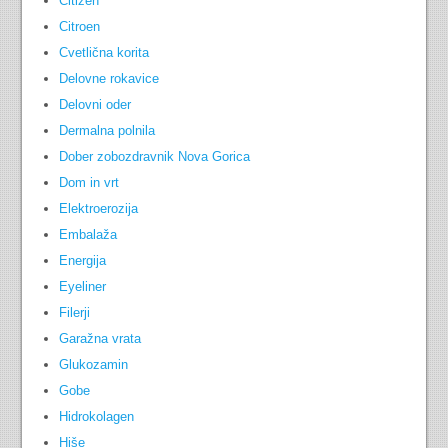
Citizen
Citroen
Cvetlična korita
Delovne rokavice
Delovni oder
Dermalna polnila
Dober zobozdravnik Nova Gorica
Dom in vrt
Elektroerozija
Embalaža
Energija
Eyeliner
Filerji
Garažna vrata
Glukozamin
Gobe
Hidrokolagen
Hiše