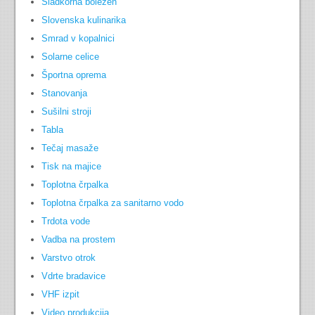
Sladkorna bolezen
Slovenska kulinarika
Smrad v kopalnici
Solarne celice
Športna oprema
Stanovanja
Sušilni stroji
Tabla
Tečaj masaže
Tisk na majice
Toplotna črpalka
Toplotna črpalka za sanitarno vodo
Trdota vode
Vadba na prostem
Varstvo otrok
Vdrte bradavice
VHF izpit
Video produkcija