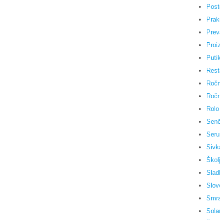
Post
Praks
Prev
Proiz
Puti
Rest
Ročn
Ročn
Rolo
Senč
Seru
Sivk
Škol
Slad
Slov
Smra
Sola