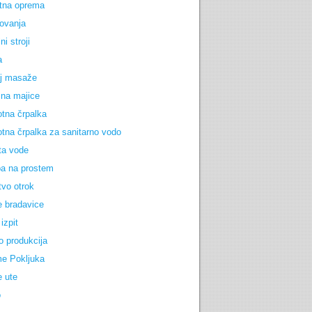
tna oprema
ovanja
ni stroji
a
j masaže
 na majice
otna črpalka
otna črpalka za sanitarno vodo
ta vode
a na prostem
tvo otrok
e bradavice
izpit
o produkcija
e Pokljuka
e ute
o