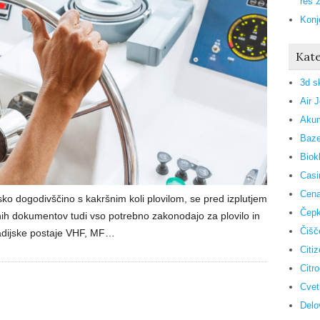
res 
Konj
Kate
3d s
Air 
Akum
Baze
Biok
Casi
Cena
sko dogodivščino s kakršnim koli plovilom, se pred izplutjem
Čepk
nih dokumentov tudi vso potrebno zakonodajo za plovilo in
Čišč
adijske postaje VHF, MF…
Citi
Citr
Cvet
Delo