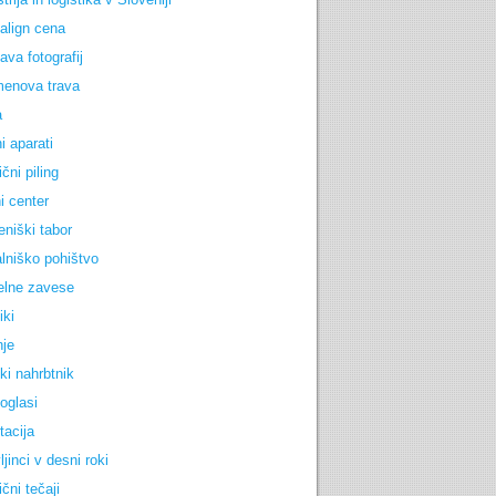
salign cena
ava fotografij
enova trava
a
i aparati
čni piling
i center
eniški tabor
lniško pohištvo
lne zavese
iki
nje
ki nahrbtnik
 oglasi
tacija
jinci v desni roki
čni tečaji