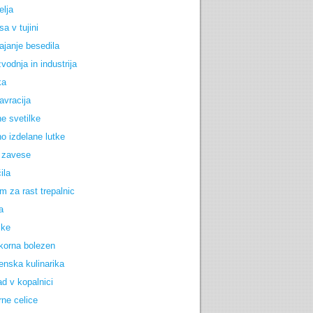
elja
a v tujini
ajanje besedila
vodnja in industrija
ka
avracija
e svetilke
o izdelane lutke
 zavese
ila
m za rast trepalnic
a
jke
korna bolezen
enska kulinarika
d v kopalnici
rne celice