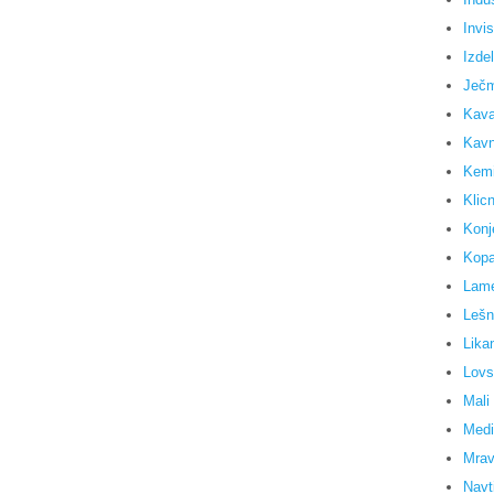
Invi
Izdel
Ječm
Kav
Kavn
Kemi
Klicn
Konj
Kopa
Lame
Lešn
Lika
Lovs
Mali
Medi
Mravl
Navti