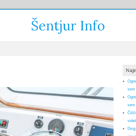
Šentjur Info
Najn
Ogre
sem 
Ogre
sem 
Čišč
videt
Dvig