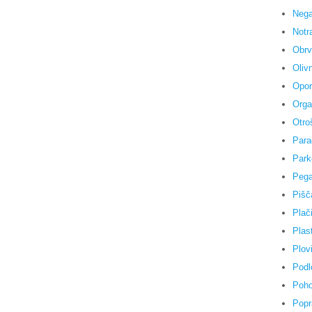
Nega
Notr
Obrv
Olivn
Opor
Orga
Otro
Para
Park
Pega
Pišč
Plači
Plas
Plovi
Podl
Poho
Popr