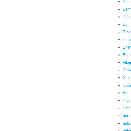
Delo
Derm
Dobe
Dom 
Elek
Emb
Ener
Eyel
Filerj
Gara
Gluk
Gob
Hidr
Hiše
Hote
Imun
Indus
Indus