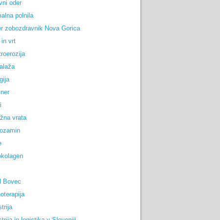
vni oder
alna polnila
r zobozdravnik Nova Gorica
in vrt
troerozija
alaža
gija
iner
i
žna vrata
ozamin
e
okolagen
l Bovec
oterapija
trija
trija in logistika v Sloveniji