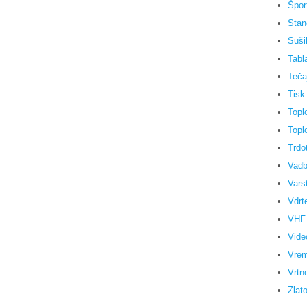
Špor
Stan
Sušil
Tabl
Teča
Tisk
Topl
Topl
Trdo
Vadb
Vars
Vdrt
VHF 
Vide
Vrem
Vrtn
Zlat