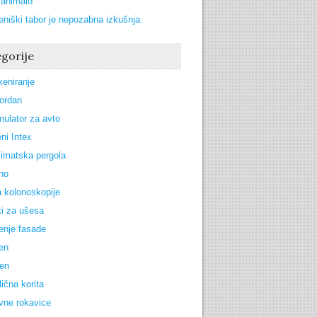
zanimalo
eniški tabor je nepozabna izkušnja.
gorije
keniranje
Jordan
ulator za avto
ni Intex
limatska pergola
no
 kolonoskopije
i za ušesa
enje fasade
zen
oen
lična korita
vne rokavice