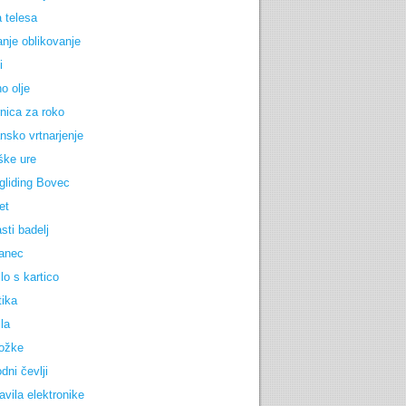
 telesa
anje oblikovanje
i
o olje
nica za roko
nsko vrtnarjenje
ške ure
gliding Bovec
et
sti badelj
anec
lo s kartico
tika
la
ožke
dni čevlji
avila elektronike