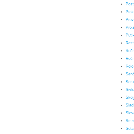
Post
Praks
Prev
Proiz
Puti
Rest
Ročn
Ročn
Rolo
Senč
Seru
Sivk
Škol
Slad
Slov
Smra
Sola