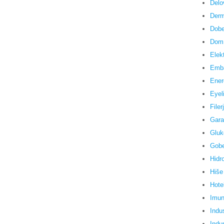
Delo
Derm
Dobe
Dom 
Elek
Emb
Ener
Eyel
Filerj
Gara
Gluk
Gob
Hidr
Hiše
Hote
Imun
Indus
Indus