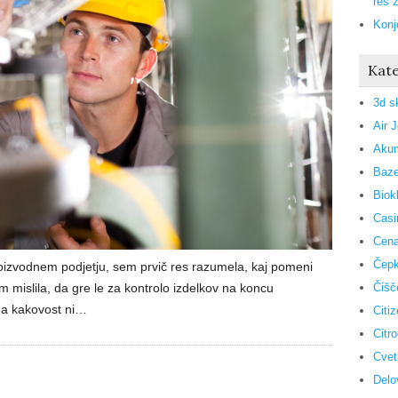
res 
Konj
Kate
3d s
Air 
Akum
Baze
Biok
Casi
Cena
Čepk
roizvodnem podjetju, sem prvič res razumela, kaj pomeni
 mislila, da gre le za kontrolo izdelkov na koncu
Čišč
 da kakovost ni…
Citi
Citr
Cvet
Delo