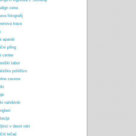
salign cena
ava fotografij
enova trava
a
i aparati
čni piling
i center
eniški tabor
lniško pohištvo
lne zavese
iki
nje
ki nahrbtnik
 oglasi
tacija
jinci v desni roki
čni tečaji