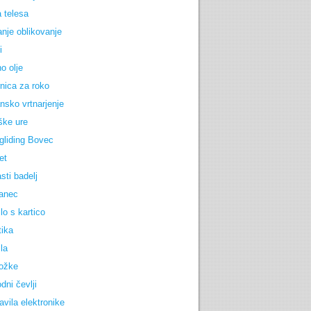
 telesa
anje oblikovanje
i
o olje
nica za roko
nsko vrtnarjenje
ške ure
gliding Bovec
et
sti badelj
anec
lo s kartico
tika
la
ožke
dni čevlji
avila elektronike