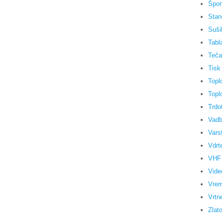
Špor
Stan
Sušil
Tabl
Teča
Tisk
Topl
Topl
Trdo
Vadb
Vars
Vdrt
VHF 
Vide
Vrem
Vrtn
Zlat