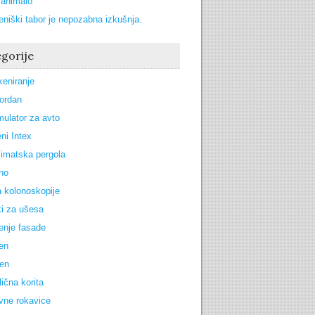
zanimalo
eniški tabor je nepozabna izkušnja.
gorije
keniranje
Jordan
ulator za avto
ni Intex
limatska pergola
no
 kolonoskopije
i za ušesa
enje fasade
zen
oen
lična korita
vne rokavice