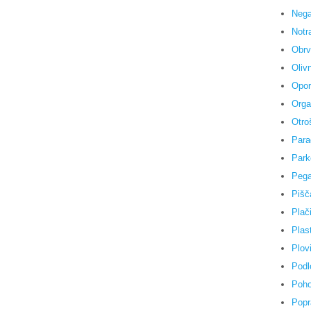
Nega
Notr
Obrv
Olivn
Opor
Orga
Otro
Para
Park
Pega
Pišč
Plači
Plas
Plovi
Podl
Poho
Popr