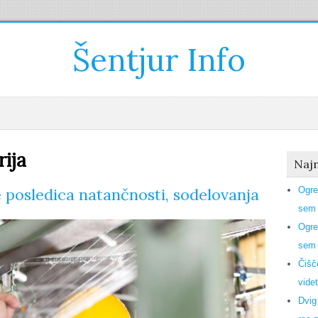
Šentjur Info
rija
Najn
e posledica natančnosti, sodelovanja
Ogre
sem 
Ogre
sem 
Čišč
videt
Dvig