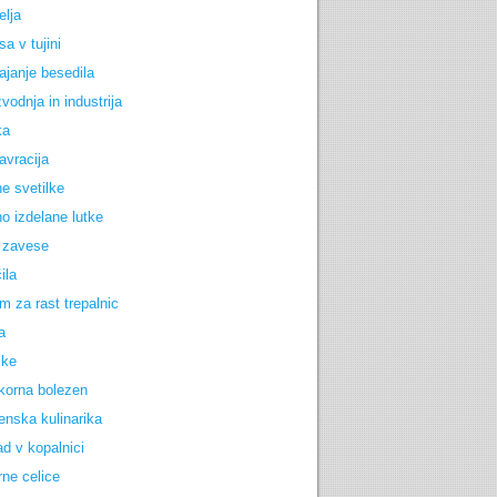
elja
a v tujini
ajanje besedila
vodnja in industrija
ka
avracija
e svetilke
o izdelane lutke
 zavese
ila
m za rast trepalnic
a
jke
korna bolezen
enska kulinarika
d v kopalnici
rne celice