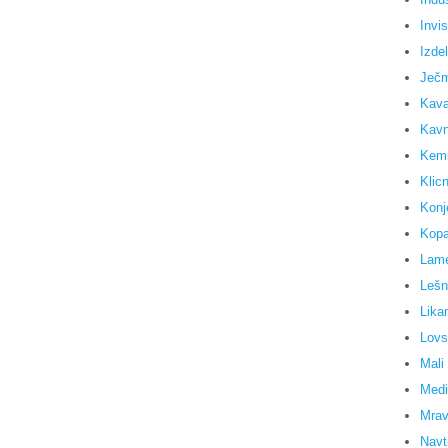
Invi
Izdel
Ječm
Kav
Kavn
Kemi
Klicn
Konj
Kopa
Lame
Lešn
Lika
Lovs
Mali
Medi
Mravl
Navti