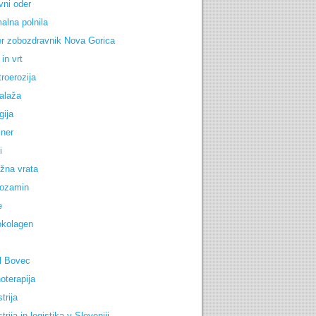
vni oder
alna polnila
r zobozdravnik Nova Gorica
in vrt
troerozija
alaža
gija
iner
i
žna vrata
ozamin
e
okolagen
l Bovec
oterapija
trija
trija in logistika v Sloveniji