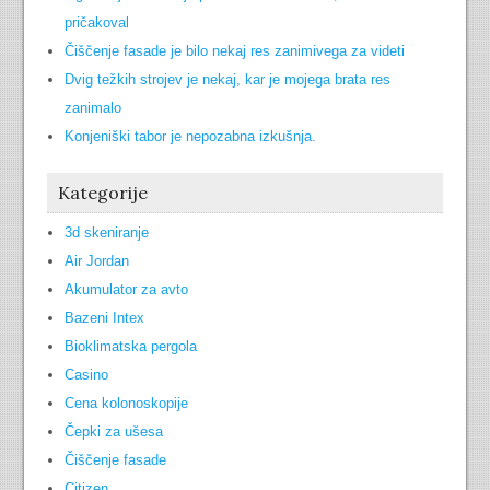
pričakoval
Čiščenje fasade je bilo nekaj res zanimivega za videti
Dvig težkih strojev je nekaj, kar je mojega brata res
zanimalo
Konjeniški tabor je nepozabna izkušnja.
Kategorije
3d skeniranje
Air Jordan
Akumulator za avto
Bazeni Intex
Bioklimatska pergola
Casino
Cena kolonoskopije
Čepki za ušesa
Čiščenje fasade
Citizen