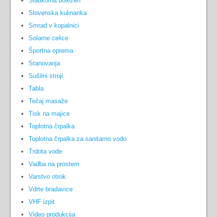
Sladkorna bolezen
Slovenska kulinarika
Smrad v kopalnici
Solarne celice
Športna oprema
Stanovanja
Sušilni stroji
Tabla
Tečaj masaže
Tisk na majice
Toplotna črpalka
Toplotna črpalka za sanitarno vodo
Trdota vode
Vadba na prostem
Varstvo otrok
Vdrte bradavice
VHF izpit
Video produkcija