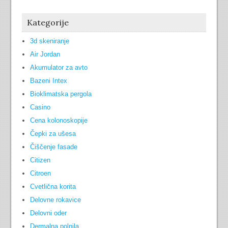
Kategorije
3d skeniranje
Air Jordan
Akumulator za avto
Bazeni Intex
Bioklimatska pergola
Casino
Cena kolonoskopije
Čepki za ušesa
Čiščenje fasade
Citizen
Citroen
Cvetlična korita
Delovne rokavice
Delovni oder
Dermalna polnila