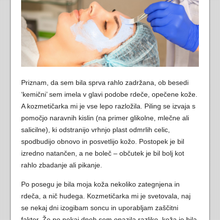
Priznam, da sem bila sprva rahlo zadržana, ob besedi
‘kemični’ sem imela v glavi podobe rdeče, opečene kože.
A kozmetičarka mi je vse lepo razložila. Piling se izvaja s
pomočjo naravnih kislin (na primer glikolne, mlečne ali
salicilne), ki odstranijo vrhnjo plast odmrlih celic,
spodbudijo obnovo in posvetlijo kožo. Postopek je bil
izredno natančen, a ne boleč – občutek je bil bolj kot
rahlo zbadanje ali pikanje.
Po posegu je bila moja koža nekoliko zategnjena in
rdeča, a nič hudega. Kozmetičarka mi je svetovala, naj
se nekaj dni izogibam soncu in uporabljam zaščitni
faktor. Že po nekaj dneh sem opazila razliko, koža je bila