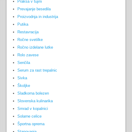
Praksa v tujini
Prevajanje besedila
Proizvodnja in industrija
Putika
Restavracija
Ročne svetilke
Ročno izdelane lutke
Rolo zavese
Senčila
Serum za rast trepalnic
Sivka
Školjke
Sladkorna bolezen
Slovenska kulinarika
Smrad v kopalnici
Solarne celice
Športna oprema
Stanovanja