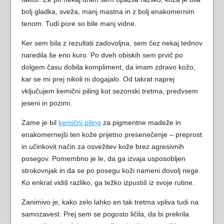
bolj gladka, sveža, manj mastna in z bolj enakomernim
tenom. Tudi pore so bile manj vidne.
Ker sem bila z rezultati zadovoljna, sem čez nekaj tednov
naredila še eno kuro. Po dveh obiskih sem prvič po
dolgem času dobila kompliment, da imam zdravo kožo,
kar se mi prej nikoli ni dogajalo. Od takrat naprej
vključujem kemični piling kot sezonski tretma, predvsem
jeseni in pozimi.
Zame je bil
kemični piling
za pigmentne madeže in
enakomernejši ten kože prijetno presenečenje – preprost
in učinkovit način za osvežitev kože brez agresivnih
posegov. Pomembno je le, da ga izvaja usposobljen
strokovnjak in da se po posegu koži nameni dovolj nege.
Ko enkrat vidiš razliko, ga težko izpustiš iz svoje rutine.
Zanimivo je, kako zelo lahko en tak tretma vpliva tudi na
samozavest. Prej sem se pogosto ličila, da bi prekrila