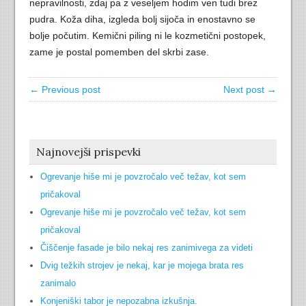
nepravilnosti, zdaj pa z veseljem hodim ven tudi brez
pudra. Koža diha, izgleda bolj sijoča in enostavno se
bolje počutim. Kemični piling ni le kozmetični postopek,
zame je postal pomemben del skrbi zase.
← Previous post
Next post →
Najnovejši prispevki
Ogrevanje hiše mi je povzročalo več težav, kot sem
pričakoval
Ogrevanje hiše mi je povzročalo več težav, kot sem
pričakoval
Čiščenje fasade je bilo nekaj res zanimivega za videti
Dvig težkih strojev je nekaj, kar je mojega brata res
zanimalo
Konjeniški tabor je nepozabna izkušnja.