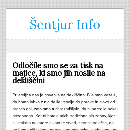
Šentjur Info
Odločile smo se za tisk na
majice, ki smo jih nosile na
dekliščini
Prijateljica nas je povabila na dekliščino. Bile smo vesele,
da bomo lahko z njo delile veselje do poroke in slovo od
prostih dni, zato smo tudi razmišljale, da bi naredile nekaj
posebnega. Ker ni hotela takih tradicionalnih zabav, kjer
si izmislijo nekatere pikantne stvari, smo se odločile, da
ne bomo nič takega prirejale ampak nekaj simbolnega pa