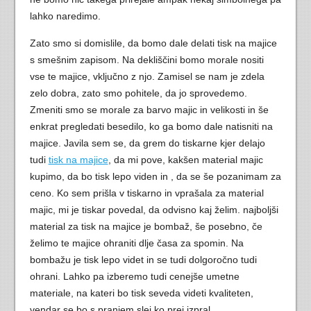
lahko naredimo.
Zato smo si domislile, da bomo dale delati tisk na majice
s smešnim zapisom. Na dekliščini bomo morale nositi
vse te majice, vključno z njo. Zamisel se nam je zdela
zelo dobra, zato smo pohitele, da jo sprovedemo.
Zmeniti smo se morale za barvo majic in velikosti in še
enkrat pregledati besedilo, ko ga bomo dale natisniti na
majice. Javila sem se, da grem do tiskarne kjer delajo
tudi
tisk na majice
, da mi pove, kakšen material majic
kupimo, da bo tisk lepo viden in , da se še pozanimam za
ceno. Ko sem prišla v tiskarno in vprašala za material
majic, mi je tiskar povedal, da odvisno kaj želim. najboljši
material za tisk na majice je bombaž, še posebno, če
želimo te majice ohraniti dlje časa za spomin. Na
bombažu je tisk lepo videt in se tudi dolgoročno tudi
ohrani. Lahko pa izberemo tudi cenejše umetne
materiale, na kateri bo tisk seveda videti kvaliteten,
vendar se bo s pranjem slej ko prej izpral.