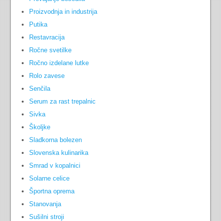
Proizvodnja in industrija
Putika
Restavracija
Ročne svetilke
Ročno izdelane lutke
Rolo zavese
Senčila
Serum za rast trepalnic
Sivka
Školjke
Sladkorna bolezen
Slovenska kulinarika
Smrad v kopalnici
Solarne celice
Športna oprema
Stanovanja
Sušilni stroji