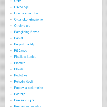
Obrvi
Olivno olje
Opornica za roko
Organsko vrtnarjenje
Otroške ure
Paragliding Bovec
Parket
Pegasti badelj
Piščanec
Plačilo s kartico
Plastika
Plovila
Podložke
Pohodni čevlji
Popravila elektronike
Postelja
Praksa v tujini
Prevajanje besedila