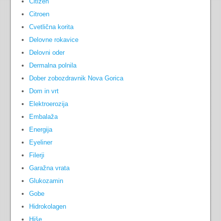
Citizen
Citroen
Cvetlična korita
Delovne rokavice
Delovni oder
Dermalna polnila
Dober zobozdravnik Nova Gorica
Dom in vrt
Elektroerozija
Embalaža
Energija
Eyeliner
Filerji
Garažna vrata
Glukozamin
Gobe
Hidrokolagen
Hiše