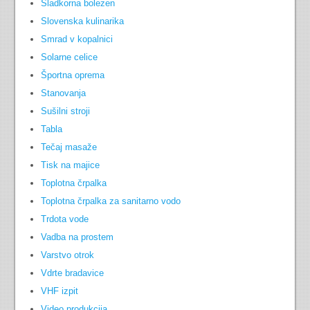
Sladkorna bolezen
Slovenska kulinarika
Smrad v kopalnici
Solarne celice
Športna oprema
Stanovanja
Sušilni stroji
Tabla
Tečaj masaže
Tisk na majice
Toplotna črpalka
Toplotna črpalka za sanitarno vodo
Trdota vode
Vadba na prostem
Varstvo otrok
Vdrte bradavice
VHF izpit
Video produkcija