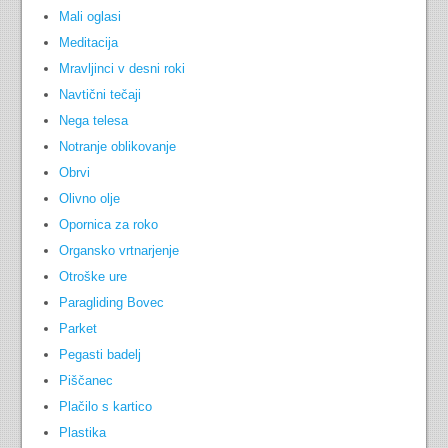
Mali oglasi
Meditacija
Mravljinci v desni roki
Navtični tečaji
Nega telesa
Notranje oblikovanje
Obrvi
Olivno olje
Opornica za roko
Organsko vrtnarjenje
Otroške ure
Paragliding Bovec
Parket
Pegasti badelj
Piščanec
Plačilo s kartico
Plastika