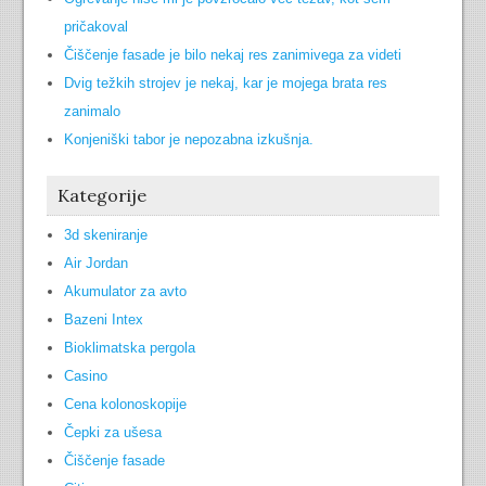
pričakoval
Čiščenje fasade je bilo nekaj res zanimivega za videti
Dvig težkih strojev je nekaj, kar je mojega brata res
zanimalo
Konjeniški tabor je nepozabna izkušnja.
Kategorije
3d skeniranje
Air Jordan
Akumulator za avto
Bazeni Intex
Bioklimatska pergola
Casino
Cena kolonoskopije
Čepki za ušesa
Čiščenje fasade