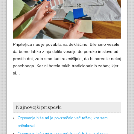
Prijateljica nas je povabila na dekliščino. Bile smo vesele,
da bomo lahko z njo delile veselje do poroke in slovo od
prostih dni, zato smo tudi razmišljale, da bi naredile nekaj
posebnega. Ker ni hotela takih tradicionalnih zabav, kjer
si…
Najnovejši prispevki
Ogrevanje hiše mi je povzročalo več težav, kot sem
pričakoval
Ogrevanje hiše mi je povzročalo več težav, kot sem