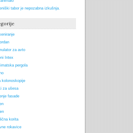
zanimalo
eniški tabor je nepozabna izkušnja.
gorije
keniranje
Jordan
ulator za avto
ni Intex
limatska pergola
no
 kolonoskopije
i za ušesa
enje fasade
zen
oen
lična korita
vne rokavice