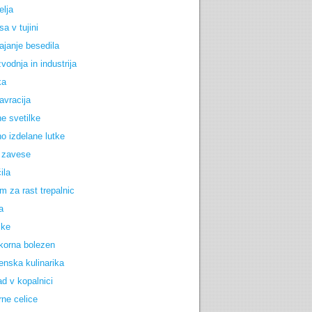
elja
a v tujini
ajanje besedila
vodnja in industrija
ka
avracija
e svetilke
o izdelane lutke
 zavese
ila
m za rast trepalnic
a
jke
korna bolezen
enska kulinarika
d v kopalnici
rne celice