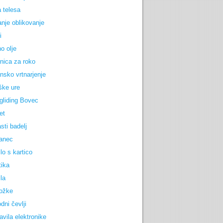
 telesa
anje oblikovanje
i
o olje
nica za roko
nsko vrtnarjenje
ške ure
gliding Bovec
et
sti badelj
anec
lo s kartico
tika
la
ožke
dni čevlji
avila elektronike