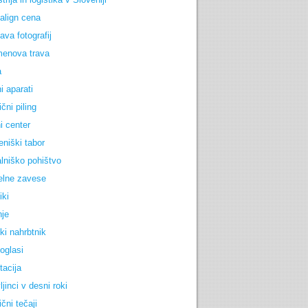
salign cena
ava fotografij
enova trava
a
i aparati
čni piling
i center
eniški tabor
lniško pohištvo
lne zavese
iki
nje
ki nahrbtnik
 oglasi
tacija
jinci v desni roki
čni tečaji