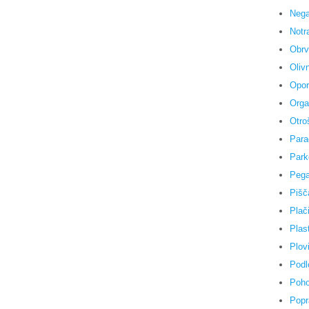
Nega
Notr
Obrv
Olivn
Opor
Orga
Otro
Para
Park
Pega
Pišč
Plači
Plas
Plovi
Podl
Poho
Popr