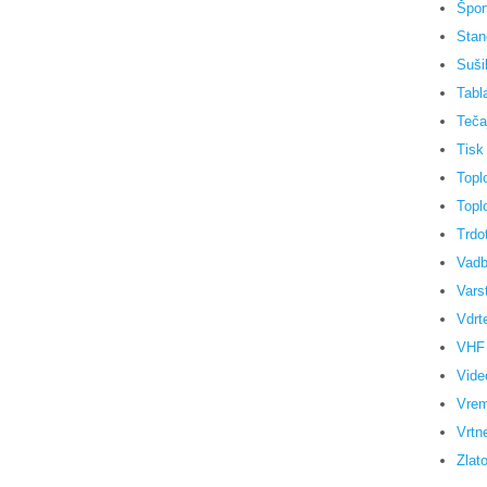
Špor
Stan
Sušil
Tabl
Teča
Tisk
Topl
Topl
Trdo
Vadb
Vars
Vdrt
VHF 
Vide
Vrem
Vrtn
Zlat