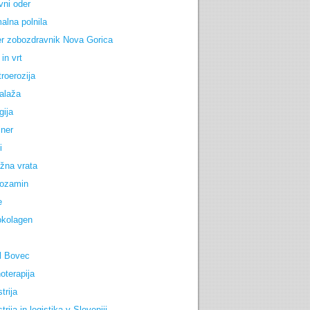
vni oder
alna polnila
r zobozdravnik Nova Gorica
in vrt
troerozija
alaža
gija
iner
i
žna vrata
ozamin
e
okolagen
l Bovec
oterapija
trija
trija in logistika v Sloveniji