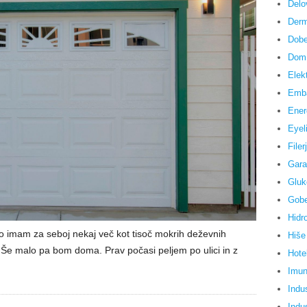
Delo
Derm
Dobe
Dom 
Elek
Emb
Ener
Eyel
Filerj
Gara
Gluk
Gob
Hidr
ko imam za seboj nekaj več kot tisoč mokrih deževnih
Hiše
. Še malo pa bom doma. Prav počasi peljem po ulici in z
Hote
Imun
Indus
Indus