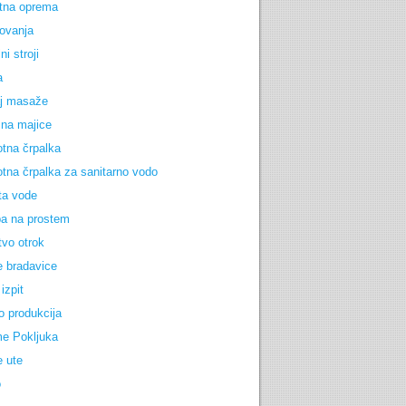
tna oprema
ovanja
ni stroji
a
j masaže
 na majice
otna črpalka
otna črpalka za sanitarno vodo
ta vode
a na prostem
tvo otrok
e bradavice
izpit
o produkcija
e Pokljuka
e ute
o