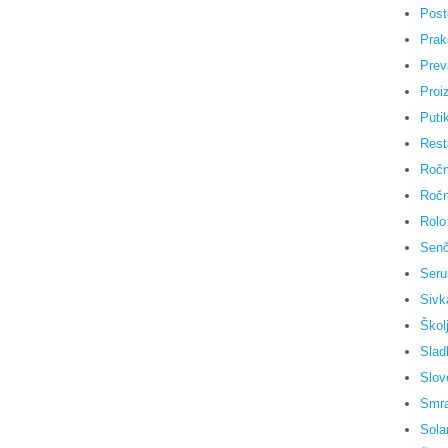
Post
Praks
Prev
Proiz
Puti
Rest
Ročn
Ročn
Rolo
Senč
Seru
Sivk
Škol
Slad
Slov
Smra
Sola