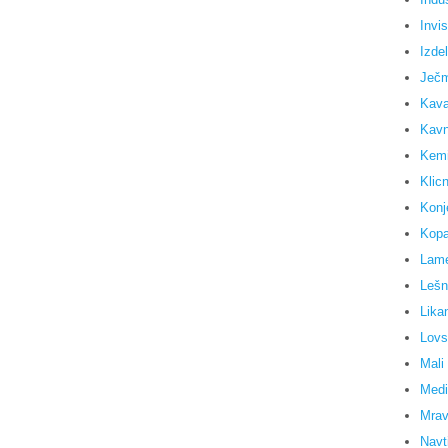
Invi
Izdel
Ječm
Kav
Kavn
Kemi
Klicn
Konj
Kopa
Lame
Lešn
Lika
Lovs
Mali
Medi
Mravl
Navti