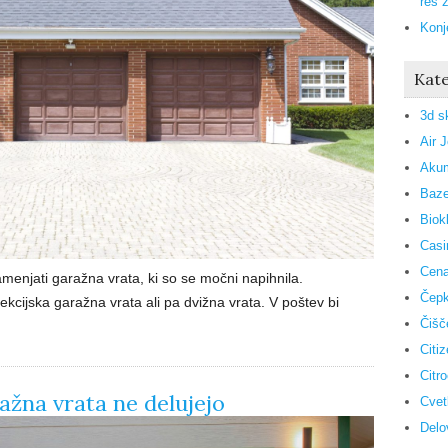
res 
Konj
Kate
3d s
Air 
Akum
Baze
Biok
Casi
Cena
amenjati garažna vrata, ki so se močni napihnila.
Čepk
sekcijska garažna vrata ali pa dvižna vrata. V poštev bi
Čišč
…
Citi
Citr
ažna vrata ne delujejo
Cvet
Delo