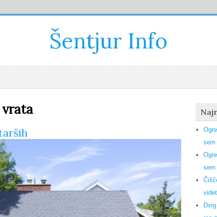
Šentjur Info
 vrata
Najn
tarših
Ogre
sem 
Ogre
sem 
Čišč
videt
Dvig